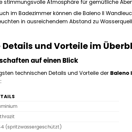
ne stimmungsvolle Atmosphäre für gemütliche Aben
ch im Badezimmer können die Baleno II Wandleucht
Leuchten in ausreichendem Abstand zu Wasserquellen
Details und Vorteile im Überb
schaften auf einen Blick
igsten technischen Details und Vorteile der
Baleno 
:
TAILS
uminium
thrazit
44 (spritzwassergeschützt)