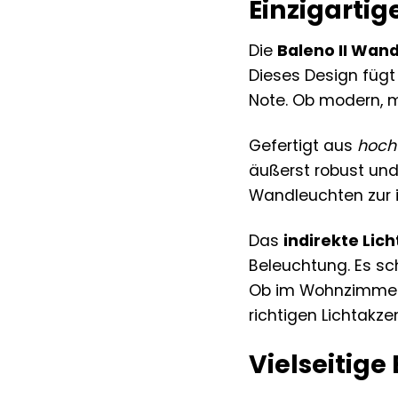
Einzigarti
Die
Baleno II Wan
Dieses Design fügt
Note. Ob modern, mi
Gefertigt aus
hoch
äußerst robust und 
Wandleuchten zur 
Das
indirekte Lich
Beleuchtung. Es s
Ob im Wohnzimmer, 
richtigen Lichtakze
Vielseitig