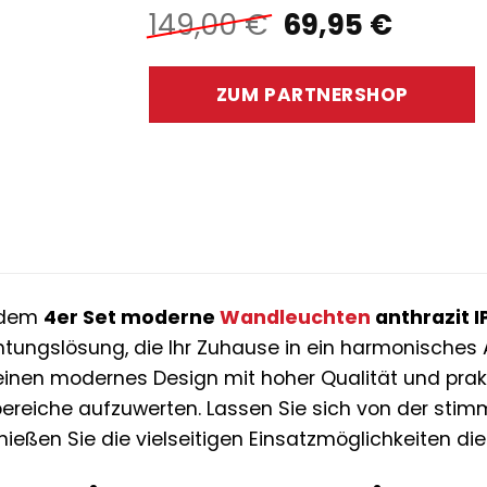
Ursprünglich
Aktuel
149,00
€
69,95
€
Preis
Preis
war:
ist:
ZUM PARTNERSHOP
149,00 €
69,95 
t dem
4er Set moderne
Wandleuchten
anthrazit I
htungslösung, die Ihr Zuhause in ein harmonisches
nen modernes Design mit hoher Qualität und prakt
reiche aufzuwerten. Lassen Sie sich von der stimm
ießen Sie die vielseitigen Einsatzmöglichkeiten d