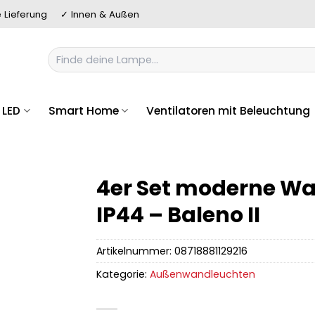
 Lieferung
✓ Innen & Außen
Suchen
nach:
LED
Smart Home
Ventilatoren mit Beleuchtung
4er Set moderne Wa
IP44 – Baleno II
Artikelnummer:
08718881129216
Kategorie:
Außenwandleuchten