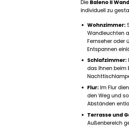
Die
Baleno II Wan
individuell zu gest
Wohnzimmer:
S
Wandleuchten als
Fernseher oder 
Entspannen einl
Schlafzimmer:
das Ihnen beim E
Nachttischlampe
Flur:
Im Flur die
den Weg und sorg
Abständen entla
Terrasse und G
Außenbereich gee