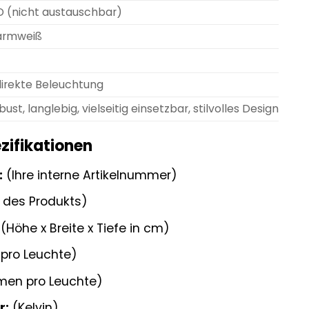
D (nicht austauschbar)
rmweiß
direkte Beleuchtung
ust, langlebig, vielseitig einsetzbar, stilvolles Design
ezifikationen
:
(Ihre interne Artikelnummer)
des Produkts)
(Höhe x Breite x Tiefe in cm)
pro Leuchte)
men pro Leuchte)
r:
(Kelvin)