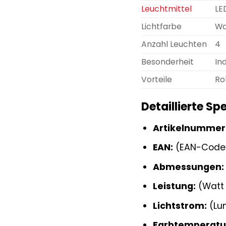
Leuchtmittel
LE
Lichtfarbe
Wa
Anzahl Leuchten
4
Besonderheit
In
Vorteile
Rob
Detaillierte Sp
Artikelnummer
EAN:
(EAN-Code 
Abmessungen:
Leistung:
(Watt 
Lichtstrom:
(Lu
Farbtemperatu