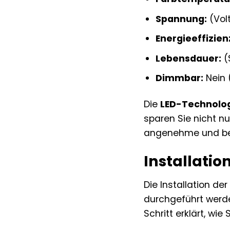
Spannung:
(Vol
Energieeffizien
Lebensdauer:
(
Dimmbar:
Nein 
Die
LED-Technolo
sparen Sie nicht n
angenehme und be
Installatio
Die Installation de
durchgeführt werden
Schritt erklärt, wi