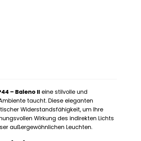
er
ler
€.
P44 – Baleno II
eine stilvolle und
 Ambiente taucht. Diese eleganten
ischer Widerstandsfähigkeit, um Ihre
ungsvollen Wirkung des indirekten Lichts
ieser außergewöhnlichen Leuchten.