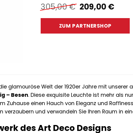
Ursprünglich
Aktu
305,00
€
209,00
€
Preis
Prei
war:
ist:
ZUM PARTNERSHOP
305,00 €
209,
n die glamouröse Welt der 1920er Jahre mit unser
g – Besen
. Diese exquisite Leuchte ist mehr als nur
em Zuhause einen Hauch von Eleganz und Raffinesse 
n verzaubern und verwandeln Sie Ihren Raum in eine
werk des Art Deco Designs