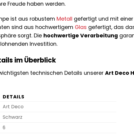
ahre Freude haben werden.
ampe ist aus robustem
Metall
gefertigt und mit eine
chten sind aus hochwertigem
Glas
gefertigt, das das
häre sorgt. Die
hochwertige Verarbeitung
garan
lohnenden Investition.
ails im Überblick
 wichtigsten technischen Details unserer
Art Deco 
DETAILS
Art Deco
Schwarz
6