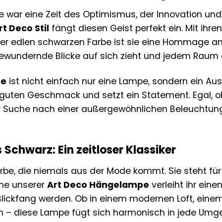
e war eine Zeit des Optimismus, der Innovation und
t Deco Stil
fängt diesen Geist perfekt ein. Mit ihre
 edlen schwarzen Farbe ist sie eine Hommage an die
 bewundernde Blicke auf sich zieht und jedem Raum 
pe
ist nicht einfach nur eine Lampe, sondern ein Ausd
n guten Geschmack und setzt ein Statement. Egal, ob
er Suche nach einer außergewöhnlichen Beleuchtun
 Schwarz: Ein zeitloser Klassiker
rbe, die niemals aus der Mode kommt. Sie steht für 
he unserer
Art Deco Hängelampe
verleiht ihr ein
ickfang werden. Ob in einem modernen Loft, ein
ich – diese Lampe fügt sich harmonisch in jede Um