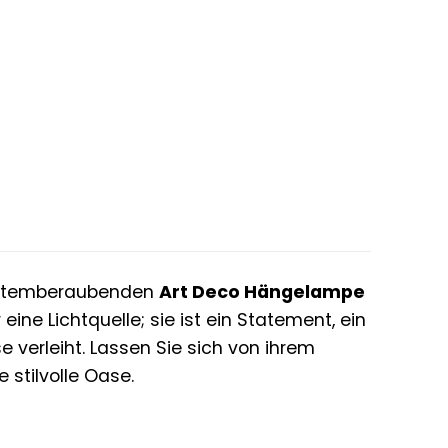
er
eller
s
00 €.
er atemberaubenden
Art Deco Hängelampe
 eine Lichtquelle; sie ist ein Statement, ein
verleiht. Lassen Sie sich von ihrem
 stilvolle Oase.