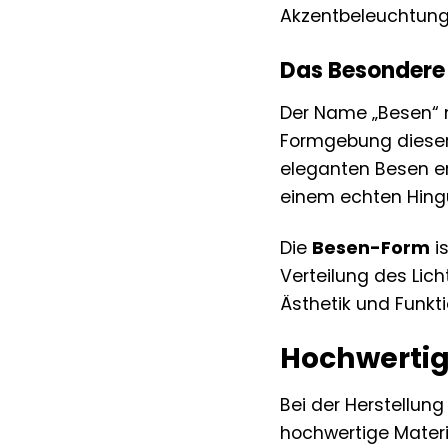
Akzentbeleuchtung
Das Besondere
Der Name „Besen“ m
Formgebung diese
eleganten Besen er
einem echten Hing
Die
Besen-Form
i
Verteilung des Lic
Ästhetik und Funkt
Hochwertig
Bei der Herstellun
hochwertige Materia