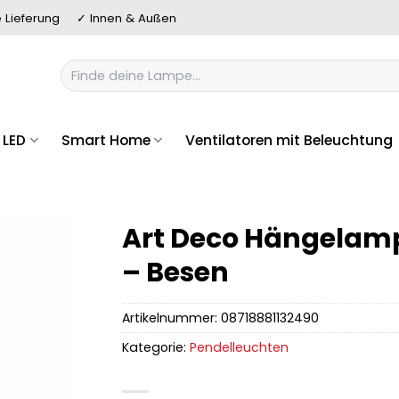
 Lieferung
✓ Innen & Außen
Suchen
nach:
LED
Smart Home
Ventilatoren mit Beleuchtung
Art Deco Hängelam
– Besen
Artikelnummer:
08718881132490
Kategorie:
Pendelleuchten