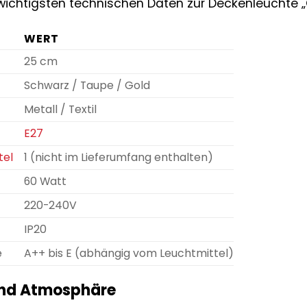
e wichtigsten technischen Daten zur Deckenleuchte 
WERT
25 cm
Schwarz / Taupe / Gold
Metall / Textil
E27
tel
1 (nicht im Lieferumfang enthalten)
60 Watt
220-240V
IP20
e
A++ bis E (abhängig vom Leuchtmittel)
und Atmosphäre