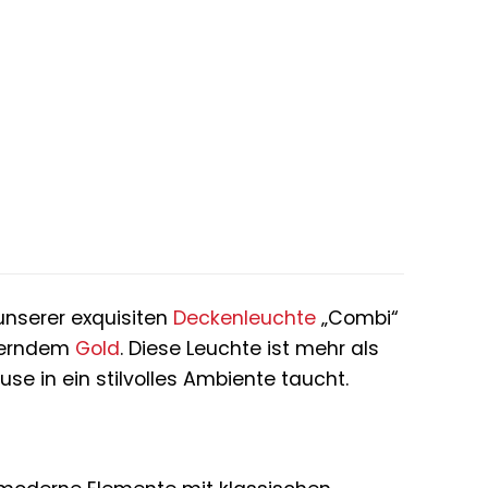
r
ler
€.
unserer exquisiten
Deckenleuchte
„Combi“
erndem
Gold
. Diese Leuchte ist mehr als
use in ein stilvolles Ambiente taucht.