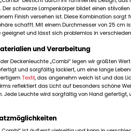
„Combi“ besticht durch ihr raffiniertes Design, da
. Der schwarze Lampenkörper bildet einen stilvolle
nem Finish versehen ist. Diese Kombination sorgt fü
äre schafft. Mit einem Durchmesser von 25 cm ist d
geeignet und lässt sich problemlos in verschiedene 
terialien und Verarbeitung
g der Deckenleuchte „Combi“ legen wir größten Wert
fertigt und sorgfältig lackiert, um eine lange Lebe
wertigem
Textil
, das angenehm weich ist und das Lic
irms reflektiert das Licht auf besonders schöne We
. Jede Leuchte wird sorgfältig von Hand gefertigt
nsatzmöglichkeiten
„Combi“ ist äußerst vielseitig und kann in versch