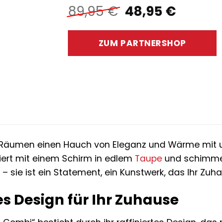
Ursprüngliche
Aktuel
89,95
€
48,95
€
Preis
Preis
war:
ist:
ZUM PARTNERSHOP
89,95 €
48,95 
en Räumen einen Hauch von Eleganz und Wärme mit 
iert mit einem Schirm in edlem
Taupe
und schimm
e – sie ist ein Statement, ein Kunstwerk, das Ihr Zuha
es Design für Ihr Zuhause