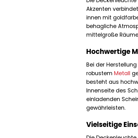
Die Deckenleuchte 
Akzenten verbindet
innen mit goldfarbe
behagliche Atmosph
mittelgroße Räume 
Hochwertige Ma
Bei der Herstellun
robustem
Metall
ge
besteht aus hoch
Innenseite des Sch
einladenden Schein
gewährleisten.
Vielseitige Ei
Die Deckenleuchte 