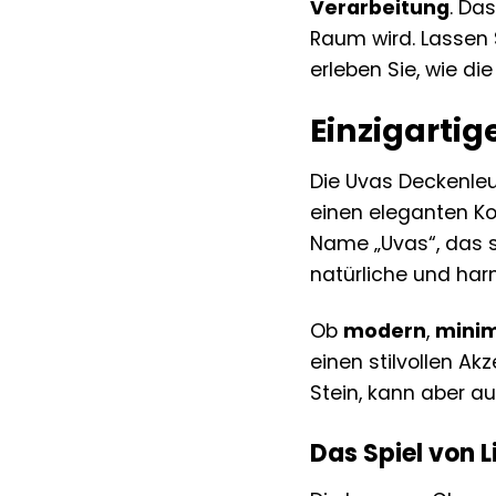
Verarbeitung
. Da
Raum wird. Lassen 
erleben Sie, wie d
Einzigarti
Die Uvas Deckenleu
einen eleganten Ko
Name „Uvas“, das s
natürliche und harm
Ob
modern
,
minim
einen stilvollen Ak
Stein, kann aber a
Das Spiel von 