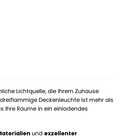
er
ler
 €.
iche Lichtquelle, die Ihrem Zuhause
dreiflammige Deckenleuchte ist mehr als
as Ihre Räume in ein einladendes
aterialien
und
exzellenter