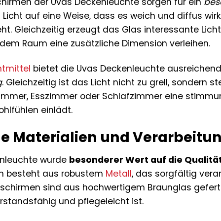
chirmen der Uvas Deckenleuchte sorgen für ein
bes
s Licht auf eine Weise, dass es weich und diffus w
t. Gleichzeitig erzeugt das Glas interessante Li
 dem Raum eine zusätzliche Dimension verleihen.
tmittel
bietet die Uvas Deckenleuchte ausreichend H
g
. Gleichzeitig ist das Licht nicht zu grell, sonder
zimmer, Esszimmer oder Schlafzimmer eine stimmu
lfühlen einlädt.
e Materialien und Verarbeitu
enleuchte wurde
besonderer Wert auf die Qualität
en besteht aus robustem
Metall
, das sorgfältig ver
asschirmen sind aus hochwertigem Braunglas geferti
standsfähig und pflegeleicht ist.