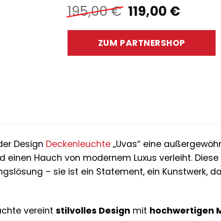
Ursprünglich
Aktuel
195,00
€
119,00
€
Preis
Preis
war:
ist:
ZUM PARTNERSHOP
195,00 €
119,00
 der Design
Deckenleuchte
„Uvas“ eine außergewöhnl
d einen Hauch von modernem Luxus verleiht. Diese 
ngslösung – sie ist ein Statement, ein Kunstwerk, d
uchte vereint
stilvolles Design
mit
hochwertigen M