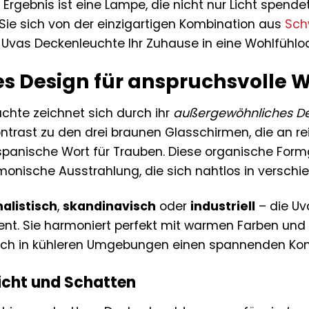
s Ergebnis ist eine Lampe, die nicht nur Licht spen
Sie sich von der einzigartigen Kombination aus
Sch
ie Uvas Deckenleuchte Ihr Zuhause in eine Wohlfühlo
ges Design für anspruchsvoll
chte zeichnet sich durch ihr
außergewöhnliches D
ntrast zu den drei braunen Glasschirmen, die an re
panische Wort für Trauben. Diese organische Formg
onische Ausstrahlung, die sich nahtlos in verschie
alistisch
,
skandinavisch
oder
industriell
– die Uv
zent. Sie harmoniert perfekt mit warmen Farben und
uch in kühleren Umgebungen einen spannenden Kont
Licht und Schatten