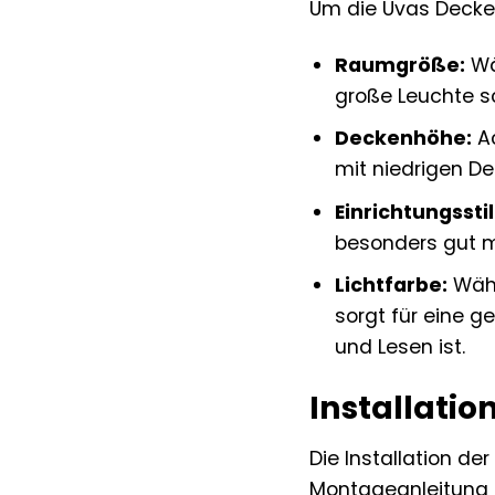
Um die Uvas Decken
Raumgröße:
Wä
große Leuchte s
Deckenhöhe:
Ac
mit niedrigen De
Einrichtungsstil
besonders gut m
Lichtfarbe:
Wähl
sorgt für eine 
und Lesen ist.
Installatio
Die Installation de
Montageanleitung en