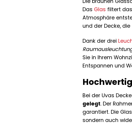
Die braunen Glass
Das
Glas
filtert da
Atmosphäre entsteh
und der Decke, die
Dank der drei
Leuch
Raumausleuchtun
Sie in Ihrem Wohn
Entspannen und Woh
Hochwertig
Bei der Uvas Deck
gelegt
. Der Rahm
garantiert. Die Gl
sondern auch wider