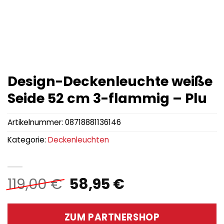
Design-Deckenleuchte weiße
Seide 52 cm 3-flammig – Plu
Artikelnummer:
08718881136146
Kategorie:
Deckenleuchten
Ursprünglicher
Aktueller
119,00
€
58,95
€
Preis
Preis
war:
ist:
ZUM PARTNERSHOP