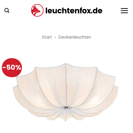
Zum
Inhalt
springen
Start
»
Deckenleuchten
-50%