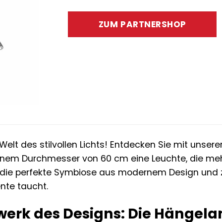
Preis
Preis
war:
ist:
ZUM PARTNERSHOP
135,00 €
84,95 
Welt des stilvollen Lichts! Entdecken Sie mit uns
nem Durchmesser von 60 cm eine Leuchte, die mehr a
 die perfekte Symbiose aus modernem Design und ze
nte taucht.
rwerk des Designs: Die Hängel