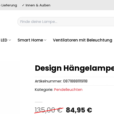
 Lieferung
✓ Innen & Außen
Suchen
nach:
LED
Smart Home
Ventilatoren mit Beleuchtung
Design Hängelampe
Artikelnummer:
08718881119118
Kategorie:
Pendelleuchten
Ursprünglich
Aktuel
135,00
€
84,95
€