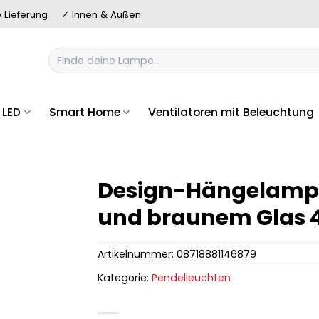
 Lieferung
✓ Innen & Außen
Suchen
nach:
LED
Smart Home
Ventilatoren mit Beleuchtung
Design-Hängelampe
und braunem Glas 4
Artikelnummer:
08718881146879
Kategorie:
Pendelleuchten