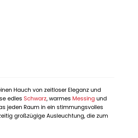
er
eller
0 €.
inen Hauch von zeitloser Eleganz und
ise edles
Schwarz
, warmes
Messing
und
das jeden Raum in ein stimmungsvolles
zeitig großzügige Ausleuchtung, die zum