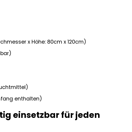
urchmesser x Höhe: 80cm x 120cm)
zbar)
chtmittel)
fang enthalten)
ig einsetzbar für jeden