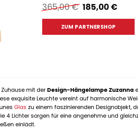
Ursprünglich
Aktu
365,00
€
185,00
€
Preis
Preis
war:
ist:
ZUM PARTNERSHOP
365,00 €
185,0
m Zuhause mit der
Design-Hängelampe Zuzanna
e
ese exquisite Leuchte vereint auf harmonische We
aunes
Glas
zu einem faszinierenden Designobjekt, 
ie 4 Lichter sorgen für eine angenehme und gleich
eßen einlädt.