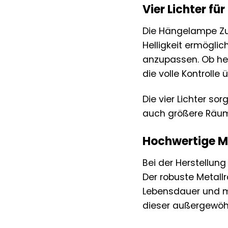
Vier Lichter f
Die Hängelampe Zuz
Helligkeit ermögli
anzupassen. Ob he
die volle Kontrolle
Die vier Lichter s
auch größere Räum
Hochwertige Mat
Bei der Herstellun
Der robuste Metall
Lebensdauer und ma
dieser außergewö