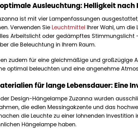
ür optimale Ausleuchtung: Helligkeit nac
anna ist mit vier Lampenfassungen ausgestattet, 
chen. Verwenden Sie
Leuchtmittel
Ihrer Wahl, um die 
lles Arbeitslicht oder gedämpftes Stimmungslicht
 über die Beleuchtung in Ihrem Raum.
orgen zudem für eine gleichmäßige und großzügige
e optimal beleuchten und eine angenehme Atmos
erialien für lange Lebensdauer: Eine Inv
g der Design-Hängelampe Zuzanna wurden ausschlie
rahmen, die edlen Messingakzente und das hochwer
chen die Leuchte zu einer lohnenden Investition i
hnlichen Hängelampe haben.