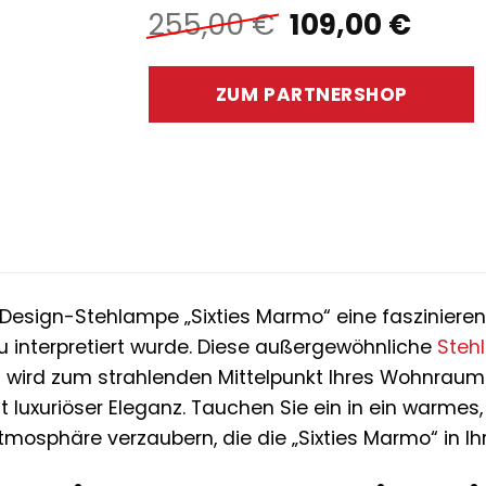
Ursprünglich
Aktue
255,00
€
109,00
€
Preis
Preis
war:
ist:
ZUM PARTNERSHOP
255,00 €
109,0
r Design-Stehlampe „Sixties Marmo“ eine faszinieren
 interpretiert wurde. Diese außergewöhnliche
Steh
 wird zum strahlenden Mittelpunkt Ihres Wohnraum
t luxuriöser Eleganz. Tauchen Sie ein in ein warmes
tmosphäre verzaubern, die die „Sixties Marmo“ in Ih