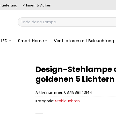
 Lieferung
✓ Innen & Außen
Suchen
nach:
LED
Smart Home
Ventilatoren mit Beleuchtung
Design-Stehlampe 
goldenen 5 Lichtern
Artikelnummer:
08718881143144
Kategorie:
Stehleuchten