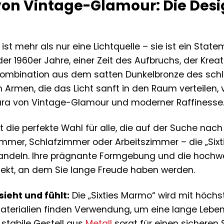
von Vintage-Glamour: Die Desi
ist mehr als nur eine Lichtquelle – sie ist ein Statem
der 1960er Jahre, einer Zeit des Aufbruchs, der Kre
ombination aus dem satten Dunkelbronze des schla
n Armen, die das Licht sanft in den Raum verteilen, 
Aura von Vintage-Glamour und moderner Raffinesse
t die perfekte Wahl für alle, die auf der Suche na
mmer, Schlafzimmer oder Arbeitszimmer – die „Sixt
wandeln. Ihre prägnante Formgebung und die hochw
jekt, an dem Sie lange Freude haben werden.
sieht und fühlt:
Die „Sixties Marmo“ wird mit höchst
aterialien finden Verwendung, um eine lange Lebe
 stabile Gestell aus
Metall
sorgt für einen sicheren 