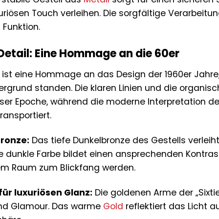
uriösen Touch verleihen. Die sorgfältige Verarbeitu
Funktion.
Detail: Eine Hommage an die 60er
 ist eine Hommage an das Design der 1960er Jahre, e
ergrund standen. Die klaren Linien und die organis
eser Epoche, während die moderne Interpretation de
transportiert.
bronze:
Das tiefe Dunkelbronze des Gestells verleiht
Die dunkle Farbe bildet einen ansprechenden Kontra
dem Raum zum Blickfang werden.
ür luxuriösen Glanz:
Die goldenen Arme der „Sixti
und Glamour. Das warme
Gold
reflektiert das Licht