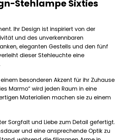
gn-Stehlampe Sixties
ent. Ihr Design ist inspiriert von der
ativität und des unverkennbaren
nken, eleganten Gestells und den fünf
verleiht dieser Stehleuchte eine
.
ch einem besonderen Akzent für ihr Zuhause
ies Marmo“ wird jeden Raum in eine
ertigen Materialien machen sie zu einem
er Sorgfalt und Liebe zum Detail gefertigt.
nsdauer und eine ansprechende Optik zu
Stand, während die filigranen Arme in