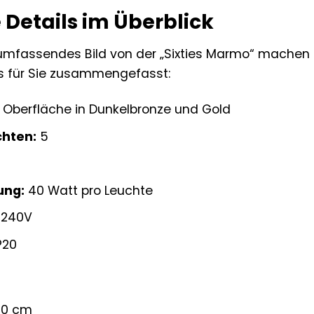
 Details im Überblick
 umfassendes Bild von der „Sixties Marmo“ machen k
ls für Sie zusammengefasst:
, Oberfläche in Dunkelbronze und Gold
chten:
5
ung:
40 Watt pro Leuchte
-240V
P20
50 cm