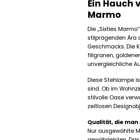
Ein Hauch 
Marmo
Die „Sixties Marmo“ 
stilprägenden Ära 
Geschmacks. Die K
filigranen, goldene
unvergleichliche 
Diese Stehlampe is
sind. Ob im Wohnzi
stilvolle Oase ver
zeitlosen Designob
Qualität, die man 
Nur ausgewählte M
gewährleisten. Das