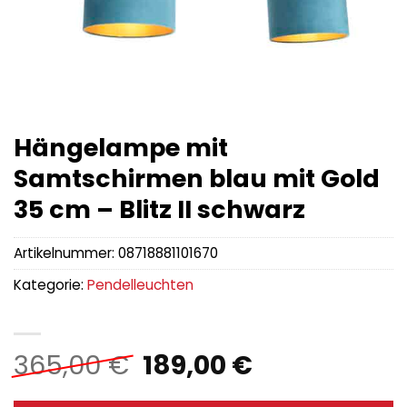
Hängelampe mit
Samtschirmen blau mit Gold
35 cm – Blitz II schwarz
Artikelnummer:
08718881101670
Kategorie:
Pendelleuchten
Ursprünglicher
Aktueller
365,00
€
189,00
€
Preis
Preis