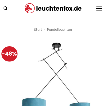
Zum
Inhalt
springen
Start
»
Pendelleuchten
-48%