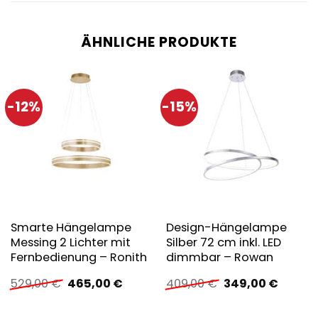
ÄHNLICHE PRODUKTE
-12%
-15%
Smarte Hängelampe
Design-Hängelampe
Messing 2 Lichter mit
Silber 72 cm inkl. LED
Fernbedienung – Ronith
dimmbar – Rowan
Ursprünglicher
Aktueller
Ursprünglicher
Aktuell
529,00
€
465,00
€
409,00
€
349,00
€
Preis
Preis
Preis
Preis
war:
ist:
war:
ist:
529,00 €
465,00 €.
409,00 €
349,00