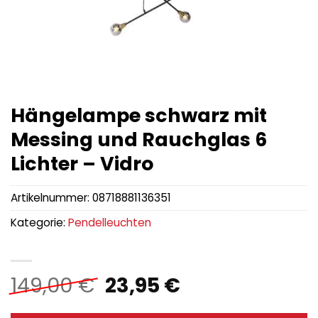
Hängelampe schwarz mit
Messing und Rauchglas 6
Lichter – Vidro
Artikelnummer:
08718881136351
Kategorie:
Pendelleuchten
Ursprünglicher
Aktueller
149,00
€
23,95
€
Preis
Preis