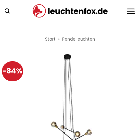
Zum
Inhalt
springen
Start
»
Pendelleuchten
-84%