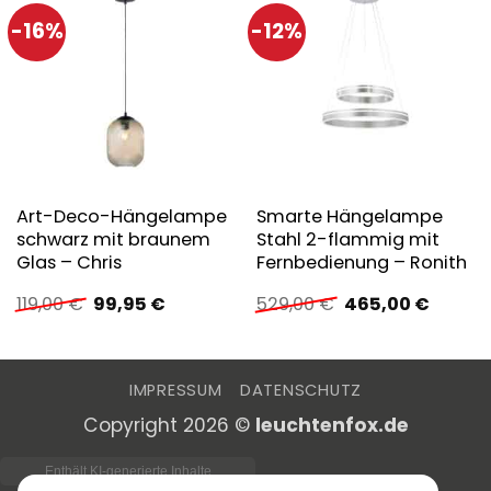
-16%
-12%
Art-Deco-Hängelampe
Smarte Hängelampe
schwarz mit braunem
Stahl 2-flammig mit
Glas – Chris
Fernbedienung – Ronith
Ursprünglicher
Aktueller
Ursprünglicher
Aktuell
119,00
€
99,95
€
529,00
€
465,00
€
Preis
Preis
Preis
Preis
war:
ist:
war:
ist:
119,00 €
99,95 €.
529,00 €
465,00
IMPRESSUM
DATENSCHUTZ
Copyright 2026 ©
leuchtenfox.de