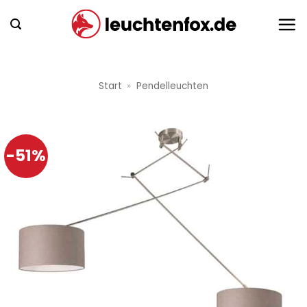
Zum
Inhalt
springen
Start
»
Pendelleuchten
-51%