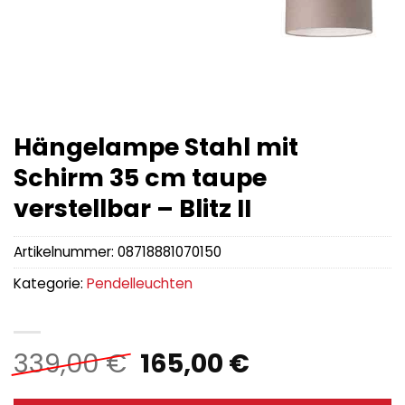
Hängelampe Stahl mit
Schirm 35 cm taupe
verstellbar – Blitz II
Artikelnummer:
08718881070150
Kategorie:
Pendelleuchten
Ursprünglicher
Aktueller
339,00
€
165,00
€
Preis
Preis