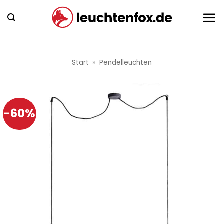
Zum
Inhalt
springen
Start
»
Pendelleuchten
-60%