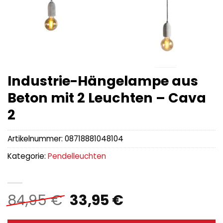
Industrie-Hängelampe aus
Beton mit 2 Leuchten – Cava
2
Artikelnummer:
08718881048104
Kategorie:
Pendelleuchten
Ursprünglicher
Aktueller
84,95
€
33,95
€
Preis
Preis