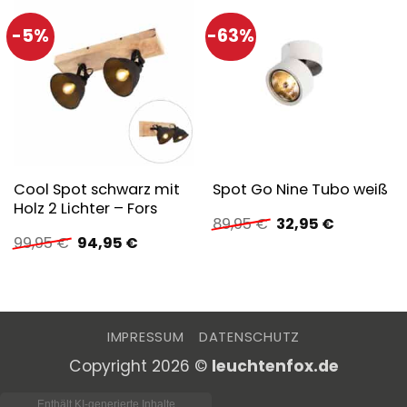
-5%
-63%
Cool Spot schwarz mit
Spot Go Nine Tubo weiß
Holz 2 Lichter – Fors
Ursprünglicher
Aktueller
89,95
€
32,95
€
Preis
Preis
Ursprünglicher
Aktueller
99,95
€
94,95
€
war:
ist:
Preis
Preis
89,95 €
32,95 €.
war:
ist:
99,95 €
94,95 €.
IMPRESSUM
DATENSCHUTZ
Copyright 2026 ©
leuchtenfox.de