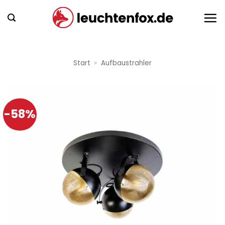
Zum
Inhalt
springen
Start
»
Aufbaustrahler
-58%