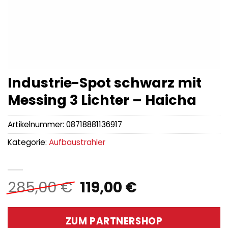
Industrie-Spot schwarz mit
Messing 3 Lichter – Haicha
Artikelnummer:
08718881136917
Kategorie:
Aufbaustrahler
Ursprünglicher
Aktueller
285,00
€
119,00
€
Preis
Preis
war:
ist:
ZUM PARTNERSHOP