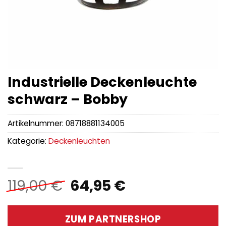
Industrielle Deckenleuchte
schwarz – Bobby
Artikelnummer:
08718881134005
Kategorie:
Deckenleuchten
Ursprünglicher
Aktueller
119,00
€
64,95
€
Preis
Preis
war:
ist:
ZUM PARTNERSHOP