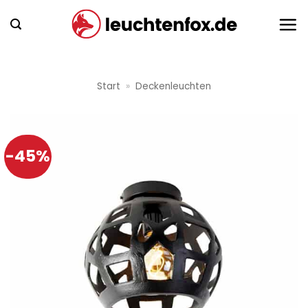
Zum
Inhalt
springen
Start
»
Deckenleuchten
-45%