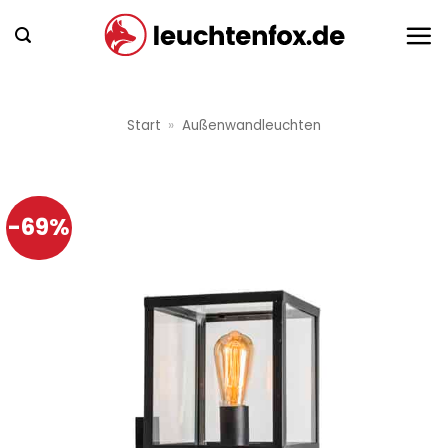
Zum
Inhalt
springen
Start
»
Außenwandleuchten
-69%