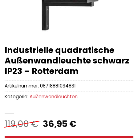
Industrielle quadratische
Außenwandleuchte schwarz
IP23 – Rotterdam
Artikelnummer:
08718881034831
Kategorie:
Außenwandleuchten
Ursprünglicher
Aktueller
119,00
€
36,95
€
Preis
Preis