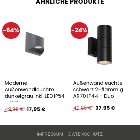
ÄHNLICHE PRODUKTE
-64%
-24%
Moderne
Außenwandleuchte
Außenwandleuchte
schwarz 2-flammig
dunkelgrau inkl. LED IP54
AR70 IP44 – Duo
– Mal
Ursprünglicher
Aktueller
49,95
€
37,95
€
Ursprünglicher
Aktueller
49,95
€
17,95
€
Preis
Preis
Preis
Preis
war:
ist:
war:
ist:
49,95 €
37,95 €.
49,95 €
17,95 €.
IMPRESSUM
DATENSCHUTZ