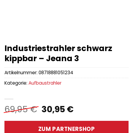
Industriestrahler schwarz
kippbar – Jeana 3
Artikelnummer:
08718881051234
Kategorie:
Aufbaustrahler
Ursprünglicher
Aktueller
69,95
€
30,95
€
Preis
Preis
war:
ist:
ZUM PARTNERSHOP