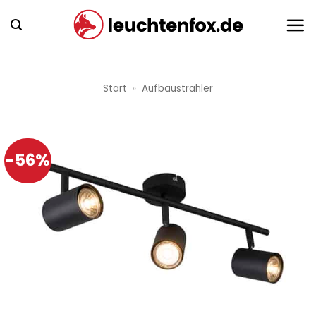
Zum
Inhalt
springen
Start
»
Aufbaustrahler
-56%