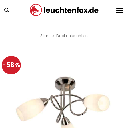
Zum
Inhalt
springen
Start
»
Deckenleuchten
-58%