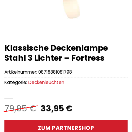
Klassische Deckenlampe
Stahl 3 Lichter – Fortress
Artikelnummer:
08718881081798
Kategorie:
Deckenleuchten
Ursprünglicher
Aktueller
79,95
€
33,95
€
Preis
Preis
war:
ist:
ZUM PARTNERSHOP