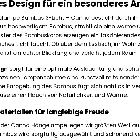
ges Design für ein besonderes 
gelampe Bambus 3-Licht – Canna besticht durch ih
 aus hochwertigem Bambus, strahlt sie eine warme
uster des Bambuskorbs erzeugen ein faszinierendes
iches Licht taucht. Ob über dem Esstisch, im Woh
st ein echter Blickfang und verleiht jedem Raum 
ign
sorgt für eine optimale Ausleuchtung und schaf
inzelnen Lampenschirme sind kunstvoll miteinande
liche Farbgebung des Bambus fügt sich nahtlos in ve
ause einen Hauch von Natürlichkeit und Wärme.
terialien für langlebige Freude
g der Canna Hängelampe legen wir größten Wert au
Bambus wird sorgfältig ausgewählt und schonend ve