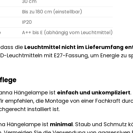
30 cm
Bis zu 180 cm (einstellbar)
IP20
e
A++ bis E (abhängig vom Leuchtmittel)
, dass die
Leuchtmittel nicht im Lieferumfang en
D-Leuchtmitteln mit E27-Fassung, um Energie zu s
flege
Canna Hängelampe ist
einfach und unkompliziert
.
Wir empfehlen, die Montage von einer Fachkraft dur
gerecht installiert ist.
nna Hängelampe ist
minimal
. Staub und Schmutz k
. Vermeiden Sie die Verwendung von aggressiven Re