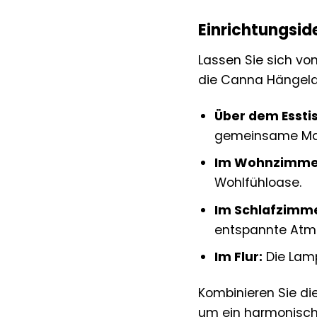
Einrichtungsi
Lassen Sie sich vo
die Canna Hängela
Über dem Essti
gemeinsame Mahl
Im Wohnzimme
Wohlfühloase.
Im Schlafzimme
entspannte Atm
Im Flur:
Die Lamp
Kombinieren Sie d
um ein harmonische