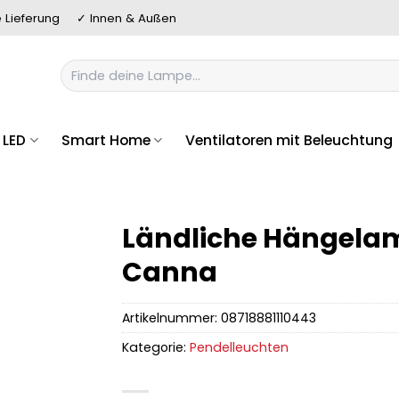
 Lieferung
✓ Innen & Außen
Suchen
nach:
LED
Smart Home
Ventilatoren mit Beleuchtung
Ländliche Hängela
Canna
Artikelnummer:
08718881110443
Kategorie:
Pendelleuchten