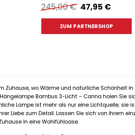
Ursprünglich
Aktue
245,00
€
47,95
€
Preis
Preis
war:
ist:
ZUM PARTNERSHOP
245,00 €
47,95
em Zuhause, wo Wärme und natürliche Schönheit in
 Hängelampe Bambus 3-Licht – Canna holen Sie sich 
che Lampe ist mehr als nur eine Lichtquelle; sie i
er Liebe zum Detail. Lassen Sie sich von ihrem ei
 Zuhause in eine Wohlfühloase.