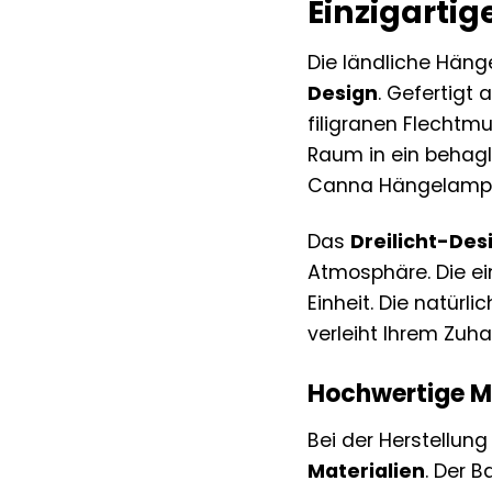
Einzigarti
Die ländliche Hän
Design
. Gefertigt
filigranen Flechtm
Raum in ein behagl
Canna Hängelampe i
Das
Dreilicht-Des
Atmosphäre. Die e
Einheit. Die natür
verleiht Ihrem Zuh
Hochwertige Ma
Bei der Herstellun
Materialien
. Der 