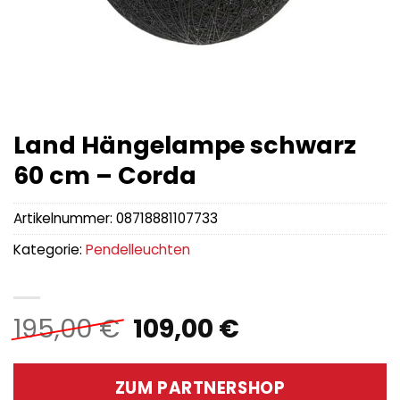
Land Hängelampe schwarz
60 cm – Corda
Artikelnummer:
08718881107733
Kategorie:
Pendelleuchten
Ursprünglicher
Aktueller
195,00
€
109,00
€
Preis
Preis
war:
ist:
ZUM PARTNERSHOP