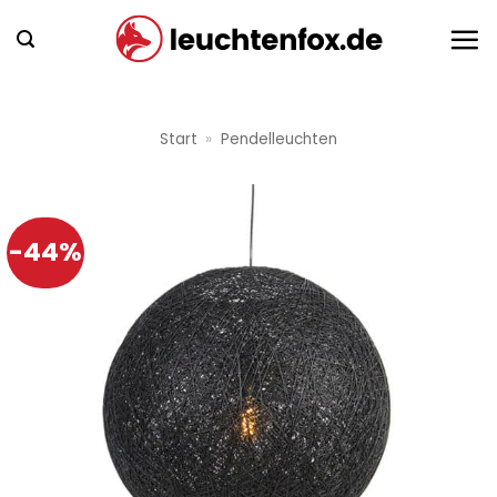
Zum
Inhalt
springen
Start
»
Pendelleuchten
-44%