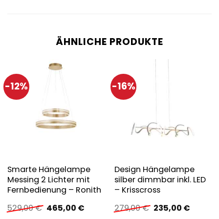
ÄHNLICHE PRODUKTE
-12%
-16%
Smarte Hängelampe
Design Hängelampe
Messing 2 Lichter mit
silber dimmbar inkl. LED
Fernbedienung – Ronith
– Krisscross
Ursprünglicher
Aktueller
Ursprünglicher
Aktuell
529,00
€
465,00
€
279,00
€
235,00
€
Preis
Preis
Preis
Preis