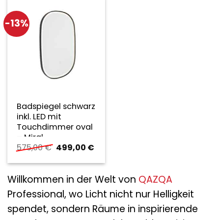
-13%
Badspiegel schwarz
inkl. LED mit
Touchdimmer oval
– Miral
Ursprünglicher
Aktueller
575,00
€
499,00
€
Preis
Preis
war:
ist:
575,00 €
499,00 €.
Willkommen in der Welt von
QAZQA
Professional, wo Licht nicht nur Helligkeit
spendet, sondern Räume in inspirierende