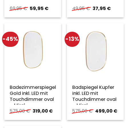
Ursprünglicher
Aktueller
Ursprünglicher
Aktuell
69,95
€
59,95
€
49,95
€
37,95
€
Preis
Preis
Preis
Preis
war:
ist:
war:
ist:
69,95 €
59,95 €.
49,95 €
37,95 €
-45%
-13%
Badezimmerspiegel
Badspiegel Kupfer
Gold inkl. LED mit
inkl. LED mit
Touchdimmer oval
Touchdimmer oval
– Miral
– Miral
Ursprünglicher
Aktueller
Ursprüngliche
Aktu
575,00
€
319,00
€
575,00
€
499,00
€
Preis
Preis
Preis
Preis
war:
ist:
war:
ist:
575,00 €
319,00 €.
575,00 €
499,