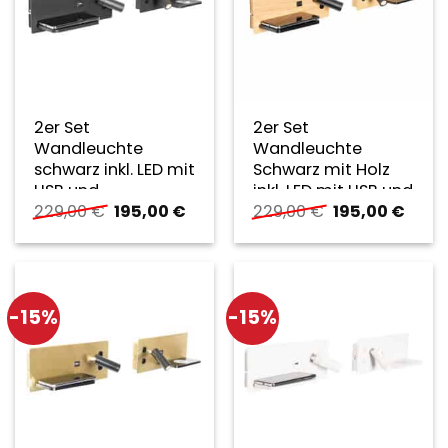
2er Set
2er Set
Wandleuchte
Wandleuchte
schwarz inkl. LED mit
Schwarz mit Holz
USB und
inkl. LED mit USB und
Ursprünglicher
Aktueller
Ursprüngliche
Aktue
229,00
€
195,00
€
229,00
€
195,00
€
Induktionsladegerät
Induktionsladegerät
Preis
Preis
Preis
Preis
– Riza
– Riza
war:
ist:
war:
ist:
229,00 €
195,00 €.
229,00 €
195,0
-15%
-15%