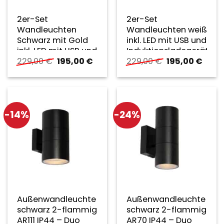
2er-Set
2er-Set
Wandleuchten
Wandleuchten weiß
Schwarz mit Gold
inkl. LED mit USB und
inkl. LED mit USB und
Induktionsladegerät
Ursprünglicher
Aktueller
Ursprüngliche
Aktue
229,00
€
195,00
€
229,00
€
195,00
€
Induktionsladegerät
– Riza
Preis
Preis
Preis
Preis
– Riza
war:
ist:
war:
ist:
229,00 €
195,00 €.
229,00 €
195,0
-14%
-24%
Außenwandleuchte
Außenwandleuchte
schwarz 2-flammig
schwarz 2-flammig
AR111 IP44 – Duo
AR70 IP44 – Duo