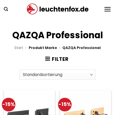
Zum
Inhalt
springen
QAZQA Professional
Start
»
Produkt Marke
»
QAZQA Professional
FILTER
-15%
-15%