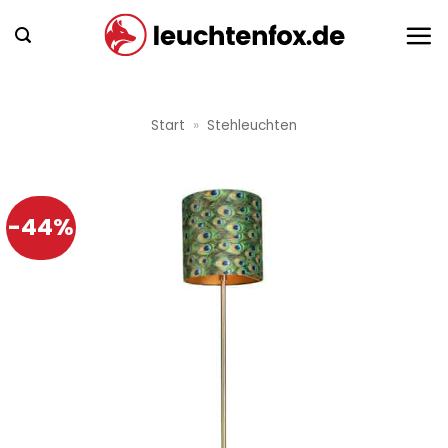
Zum
Inhalt
springen
Start
»
Stehleuchten
-44%