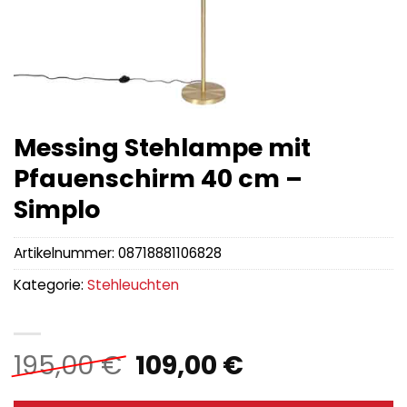
Messing Stehlampe mit
Pfauenschirm 40 cm –
Simplo
Artikelnummer:
08718881106828
Kategorie:
Stehleuchten
Ursprünglicher
Aktueller
195,00
€
109,00
€
Preis
Preis