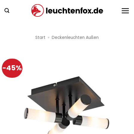
Zum
Inhalt
springen
Start
»
Deckenleuchten Außen
-45%