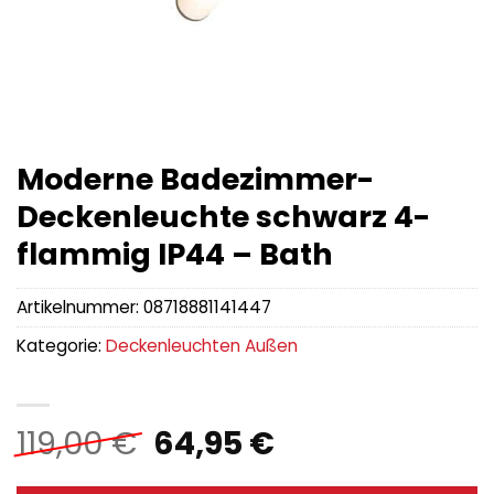
Moderne Badezimmer-
Deckenleuchte schwarz 4-
flammig IP44 – Bath
Artikelnummer:
08718881141447
Kategorie:
Deckenleuchten Außen
Ursprünglicher
Aktueller
119,00
€
64,95
€
Preis
Preis