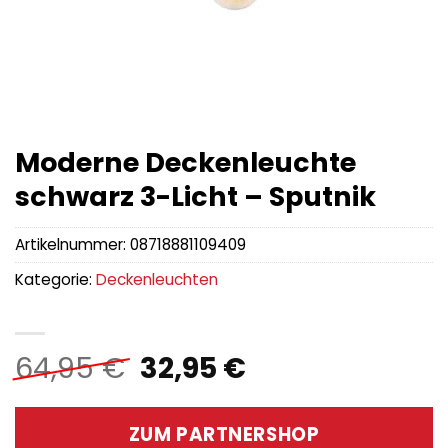
Moderne Deckenleuchte
schwarz 3-Licht – Sputnik
Artikelnummer:
08718881109409
Kategorie:
Deckenleuchten
Ursprünglicher
Aktueller
64,95
€
32,95
€
Preis
Preis
war:
ist:
ZUM PARTNERSHOP