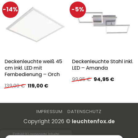
-14%
-5%
Deckenleuchte weiß 45
Deckenleuchte Stahl inkl.
cm inkl. LED mit
LED – Amanda
Fernbedienung – Orch
Ursprünglicher
Aktueller
99,95
€
94,95
€
Preis
Preis
Ursprünglicher
Aktueller
139,00
€
119,00
€
war:
ist:
Preis
Preis
99,95 €
94,95 €.
war:
ist:
139,00 €
119,00 €.
IMPRESSUM
DATENSCHUTZ
Copyright 2026 ©
leuchtenfox.de