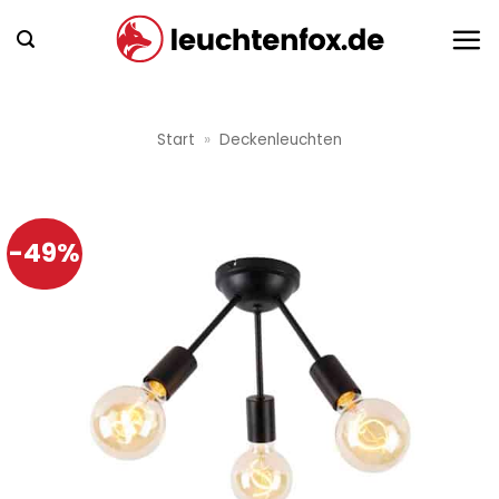
Zum
Inhalt
springen
Start
»
Deckenleuchten
-49%