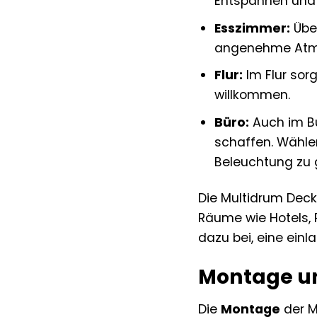
Entspannen und 
Esszimmer:
Über
angenehme Atmo
Flur:
Im Flur sorg
willkommen.
Büro:
Auch im B
schaffen. Wählen
Beleuchtung zu 
Die Multidrum Deck
Räume wie Hotels, 
dazu bei, eine ein
Montage un
Die
Montage
der M