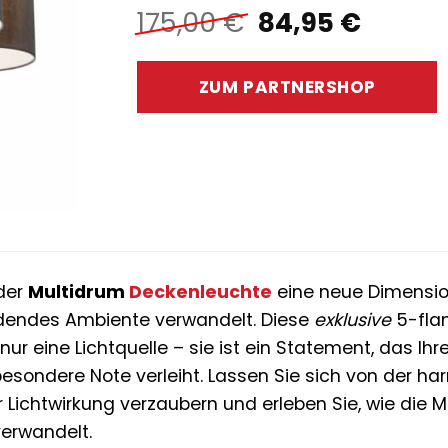
Ursprünglich
Aktuel
175,00
€
84,95
€
Preis
Preis
war:
ist:
ZUM PARTNERSHOP
175,00 €
84,95 
 der
Multidrum
Deckenleuchte
eine neue Dimension
ladendes Ambiente verwandelt. Diese
exklusive
5-fla
nur eine Lichtquelle – sie ist ein Statement, das Ihr
esondere Note verleiht. Lassen Sie sich von der
Lichtwirkung verzaubern und erleben Sie, wie die Mu
erwandelt.