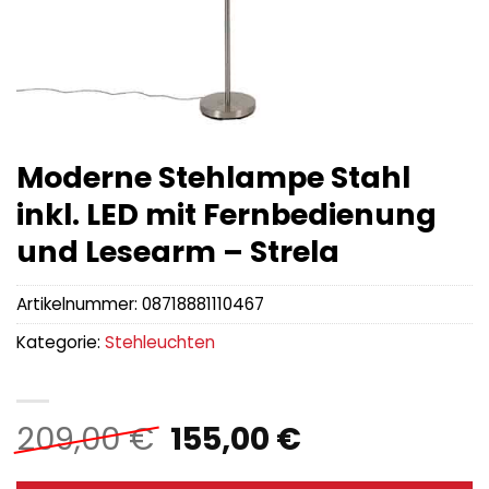
Moderne Stehlampe Stahl
inkl. LED mit Fernbedienung
und Lesearm – Strela
Artikelnummer:
08718881110467
Kategorie:
Stehleuchten
Ursprünglicher
Aktueller
209,00
€
155,00
€
Preis
Preis