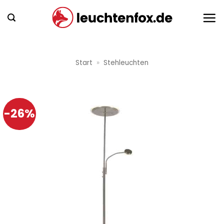
Zum
Inhalt
springen
Start
»
Stehleuchten
-26%