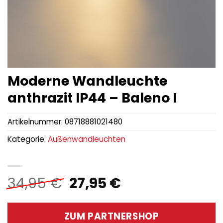
Moderne Wandleuchte
anthrazit IP44 – Baleno I
Artikelnummer:
08718881021480
Kategorie:
Außenwandleuchten
Ursprünglicher
Aktueller
34,95
€
27,95
€
Preis
Preis
war:
ist:
ZUM PARTNERSHOP