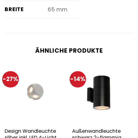
BREITE
65 mm
ÄHNLICHE PRODUKTE
-27%
-14%
Design Wandleuchte
Außenwandleuchte
silber inkl. LED 4-Licht
schwarz 2-flammig