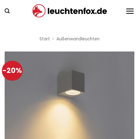
Zum
Inhalt
springen
Start
»
Außenwandleuchten
-20%