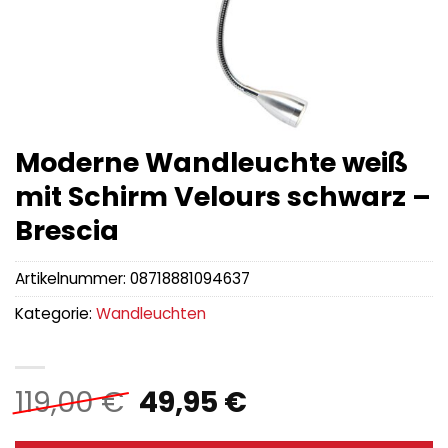
Moderne Wandleuchte weiß
mit Schirm Velours schwarz –
Brescia
Artikelnummer:
08718881094637
Kategorie:
Wandleuchten
Ursprünglicher
Aktueller
119,00
€
49,95
€
Preis
Preis