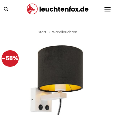
Zum
Inhalt
springen
Start
»
Wandleuchten
-58%