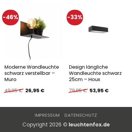
-46%
-33%
Moderne Wandleuchte
Design längliche
schwarz verstellbar –
Wandleuchte schwarz
Muro
25cm – Houx
Ursprünglicher
Aktueller
Ursprünglicher
Aktueller
49,95
€
26,95
€
79,95
€
53,95
€
Preis
Preis
Preis
Preis
war:
ist:
war:
ist:
49,95 €
26,95 €.
79,95 €
53,95 €.
IMPRESSUM
DATENSCHUTZ
Copyright 2026 ©
leuchtenfox.de