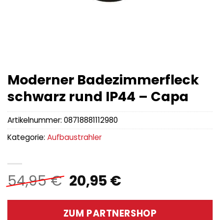
Moderner Badezimmerfleck
schwarz rund IP44 – Capa
Artikelnummer:
08718881112980
Kategorie:
Aufbaustrahler
Ursprünglicher
Aktueller
54,95
€
20,95
€
Preis
Preis
war:
ist:
ZUM PARTNERSHOP