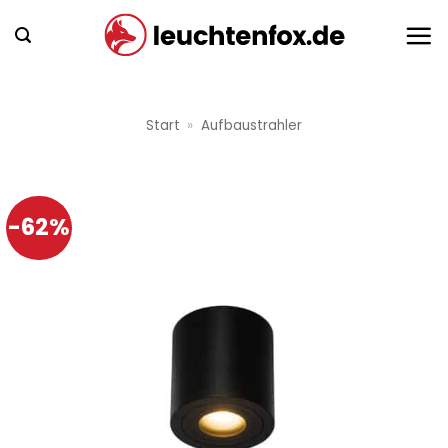
Zum
Inhalt
springen
Start
»
Aufbaustrahler
-62%