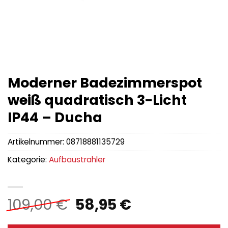
Moderner Badezimmerspot
weiß quadratisch 3-Licht
IP44 – Ducha
Artikelnummer:
08718881135729
Kategorie:
Aufbaustrahler
Ursprünglicher
Aktueller
109,00
€
58,95
€
Preis
Preis