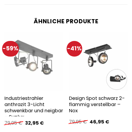
ÄHNLICHE PRODUKTE
-59%
-41%
Industriestrahler
Design Spot schwarz 2-
anthrazit 3-Licht
flammig verstellbar –
schwenkbar und neigbar
Nox
– Suplux
Ursprünglicher
Aktueller
79,95
€
46,95
€
Ursprünglicher
Aktueller
79,95
€
32,95
€
Preis
Preis
Preis
Preis
war:
ist: