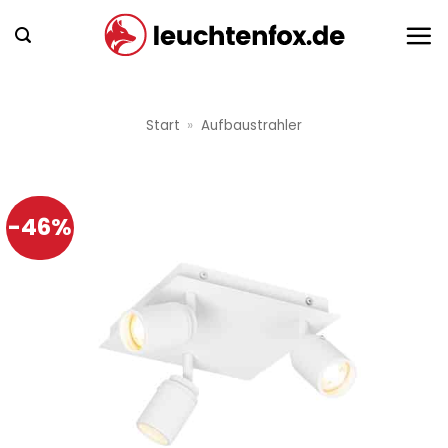
Zum
Inhalt
springen
Start
»
Aufbaustrahler
-46%