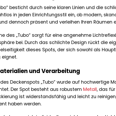
o“ besticht durch seine klaren Linien und die schl
htlos in jeden Einrichtungsstil ein, ob modern, skan
und dennoch präsent und verleihen Ihren Räumen ein
he des „Tubo“ sorgt für eine angenehme Lichtreflexi
phäre bei. Durch das schlichte Design rückt die eig
elseitigkeit dieses Spots, der sich sowohl als Haupt
 eignet.
terialien und Verarbeitung
g des Deckenspots „Tubo“ wurde auf hochwertige Mat
htet. Der Spot besteht aus robustem
Metall
, das fü
ackierung ist widerstandsfähig und leicht zu reinig
ent haben werden.