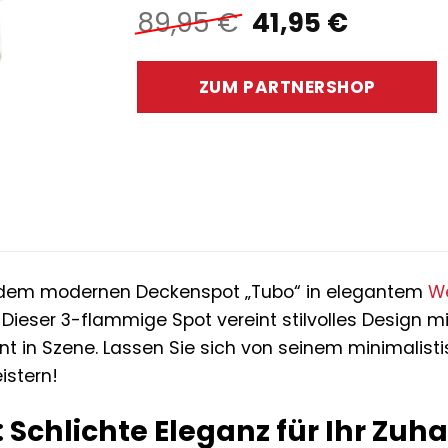
Ursprüngliche
Aktuell
89,95
€
41,95
€
Preis
Preis
war:
ist:
ZUM PARTNERSHOP
89,95 €
41,95 €
 dem modernen Deckenspot „Tubo“ in elegantem
W
ieser 3-flammige Spot vereint stilvolles Design mit
in Szene. Lassen Sie sich von seinem minimalisti
istern!
 Schlichte Eleganz für Ihr Zuh