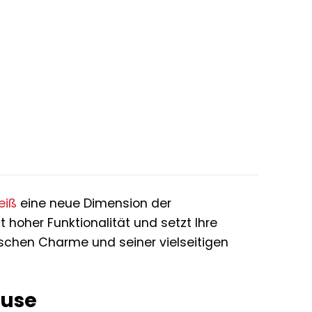
r
er
.
eiß
eine neue Dimension der
 hoher Funktionalität und setzt Ihre
schen Charme und seiner vielseitigen
ause