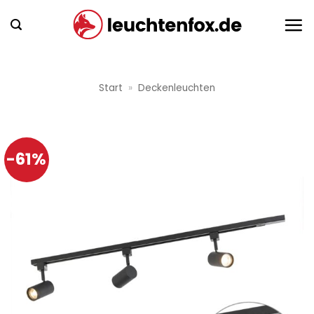
Zum
Inhalt
springen
Start
»
Deckenleuchten
-61%