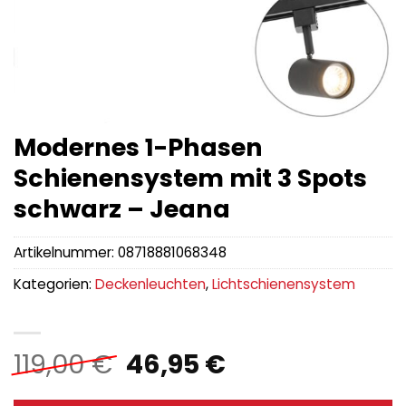
Modernes 1-Phasen
Schienensystem mit 3 Spots
schwarz – Jeana
Artikelnummer:
08718881068348
Kategorien:
Deckenleuchten
,
Lichtschienensystem
Ursprünglicher
Aktueller
119,00
€
46,95
€
Preis
Preis