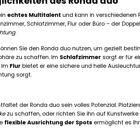
lichkeiten des Ronda duo
ein
echtes Multitalent
und kann in verschiedenen 
zimmer, Schlafzimmer, Flur oder Büro – der Doppels
chtung
.
önnen Sie den Ronda duo nutzen, um gezielt best
häre zu schaffen. Im
Schlafzimmer
sorgt er für 
. Im
Flur
bietet er eine sichere und helle Ausleucht
htung sorgt.
altet der Ronda duo sein volles Potenzial. Platzier
ke
zu schaffen, oder richten Sie ihn auf Kunstwerke
ie
flexible Ausrichtung der Spots
ermöglicht es Ih