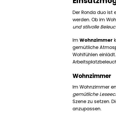
Einsatzmög
Der Ronda duo ist 
werden. Ob im Wohn
und stilvolle Beleu
Im
Wohnzimmer
k
gemütliche Atmosp
Wohlfühlen einlädt
Arbeitsplatzbeleuc
Wohnzimmer
Im Wohnzimmer entf
gemütliche Leseec
Szene zu setzen. D
anzupassen.