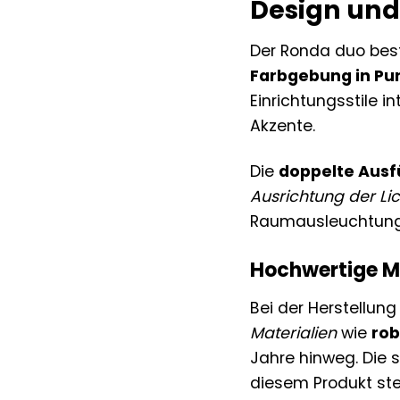
Design und
Der Ronda duo besti
Farbgebung in Pu
Einrichtungsstile i
Akzente.
Die
doppelte Aus
Ausrichtung der Li
Raumausleuchtung e
Hochwertige Ma
Bei der Herstellu
Materialien
wie
ro
Jahre hinweg. Die 
diesem Produkt ste