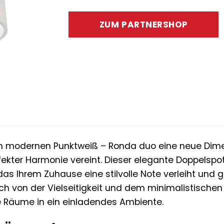
Preis
Preis
war:
ist:
ZUM PARTNERSHOP
79,95 €
25,95 €
m modernen Punktweiß – Ronda duo eine neue Dimen
fekter Harmonie vereint. Dieser elegante Doppelspot 
as Ihrem Zuhause eine stilvolle Note verleiht und g
sich von der Vielseitigkeit und dem minimalistisc
e Räume in ein einladendes Ambiente.