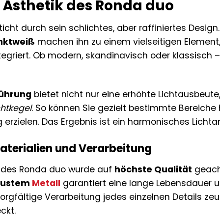
 Ästhetik des Ronda duo
cht durch sein schlichtes, aber raffiniertes Design
nktweiß
machen ihn zu einem vielseitigen Element,
ntegriert. Ob modern, skandinavisch oder klassisch –
führung
bietet nicht nur eine erhöhte Lichtausbeut
chtkegel
. So können Sie gezielt bestimmte Bereich
rzielen. Das Ergebnis ist ein harmonisches Lichta
terialien und Verarbeitung
ng des Ronda duo wurde auf
höchste Qualität
geach
bustem
Metall
garantiert eine lange Lebensdauer u
sorgfältige Verarbeitung jedes einzelnen Details ze
ckt.