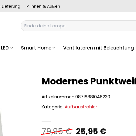
 Lieferung
✓ Innen & Außen
Suchen
nach:
LED
Smart Home
Ventilatoren mit Beleuchtung
Modernes Punktwei
Artikelnummer:
08718881046230
Kategorie:
Aufbaustrahler
Ursprüngliche
Aktuell
79,95
€
25,95
€