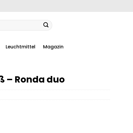
Leuchtmittel
Magazin
ß – Ronda duo
r
er