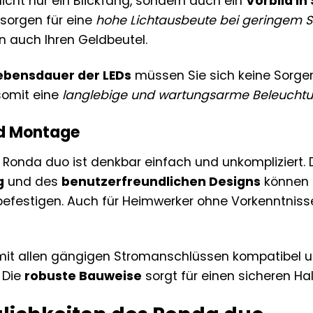
icht nur ein Blickfang, sondern auch ein
Vorbild in
sorgen für eine
hohe Lichtausbeute bei geringem 
n auch Ihren Geldbeutel.
ebensdauer der LEDs
müssen Sie sich keine Sorg
somit eine
langlebige und wartungsarme Beleucht
nd Montage
es Ronda duo ist denkbar einfach und unkompliziert.
g
und des
benutzerfreundlichen Designs
können S
festigen. Auch für Heimwerker ohne Vorkenntnisse
 mit allen gängigen Stromanschlüssen kompatibel
 Die
robuste Bauweise
sorgt für einen sicheren Hal