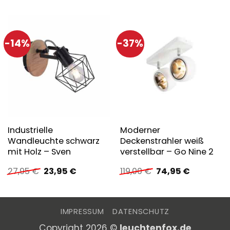
-14%
-37%
Industrielle
Moderner
Wandleuchte schwarz
Deckenstrahler weiß
mit Holz – Sven
verstellbar – Go Nine 2
Ursprünglicher
Aktueller
Ursprünglicher
Aktueller
27,95
€
23,95
€
119,00
€
74,95
€
Preis
Preis
Preis
Preis
war:
ist:
war:
ist:
27,95 €
23,95 €.
119,00 €
74,95 €.
IMPRESSUM
DATENSCHUTZ
Copyright 2026 ©
leuchtenfox.de