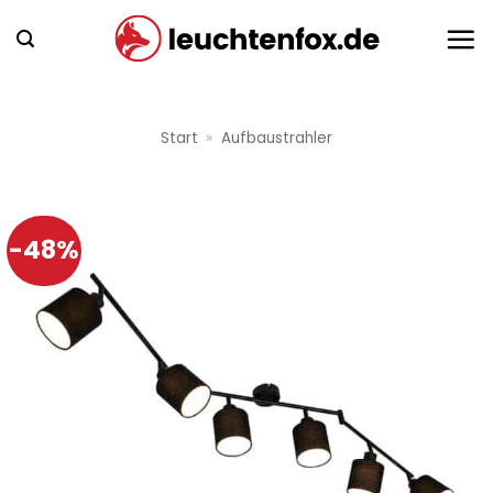
Zum
Inhalt
springen
Start
»
Aufbaustrahler
-48%