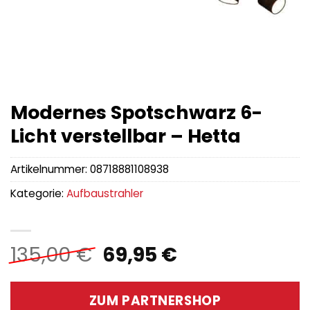
Modernes Spotschwarz 6-
Licht verstellbar – Hetta
Artikelnummer:
08718881108938
Kategorie:
Aufbaustrahler
Ursprünglicher
Aktueller
135,00
€
69,95
€
Preis
Preis
war:
ist:
ZUM PARTNERSHOP