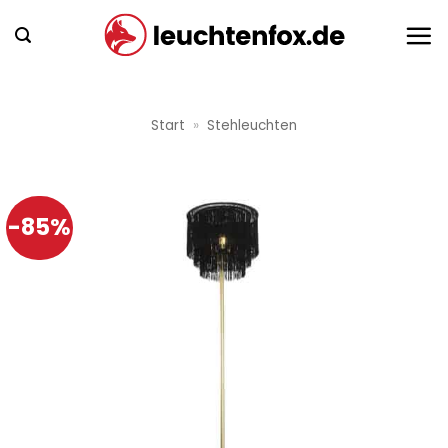
Zum
Inhalt
springen
Start
»
Stehleuchten
-85%