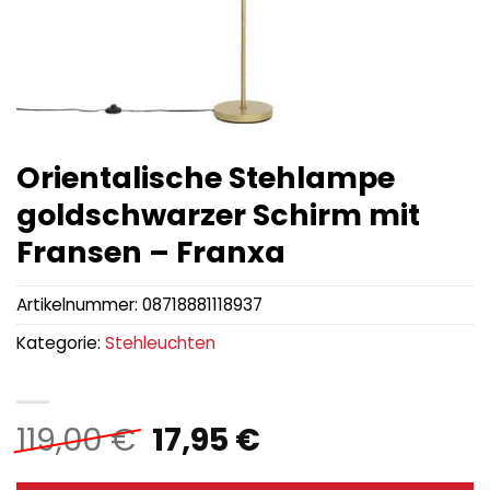
Orientalische Stehlampe
goldschwarzer Schirm mit
Fransen – Franxa
Artikelnummer:
08718881118937
Kategorie:
Stehleuchten
Ursprünglicher
Aktueller
119,00
€
17,95
€
Preis
Preis