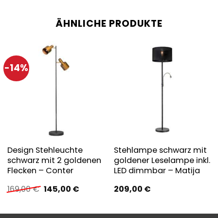
ÄHNLICHE PRODUKTE
-14%
Design Stehleuchte
Stehlampe schwarz mit
schwarz mit 2 goldenen
goldener Leselampe inkl.
Flecken – Conter
LED dimmbar – Matija
Ursprünglicher
Aktueller
169,00
€
145,00
€
209,00
€
Preis
Preis
war:
ist:
169,00 €
145,00 €.