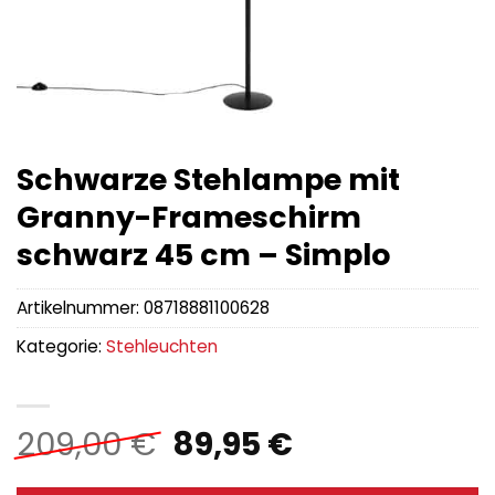
Schwarze Stehlampe mit
Granny-Frameschirm
schwarz 45 cm – Simplo
Artikelnummer:
08718881100628
Kategorie:
Stehleuchten
Ursprünglicher
Aktueller
209,00
€
89,95
€
Preis
Preis