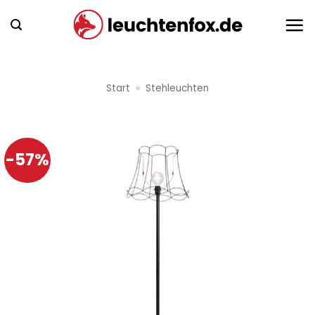
Zum
Inhalt
springen
Start
»
Stehleuchten
-57%