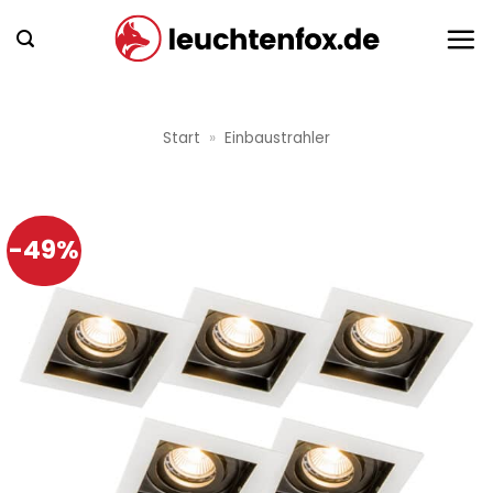
Zum
Inhalt
springen
Start
»
Einbaustrahler
-49%