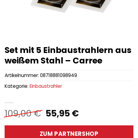
Set mit 5 Einbaustrahlern aus
weißem Stahl – Carree
Artikelnummer:
08718881098949
Kategorie:
Einbaustrahler
Ursprünglicher
Aktueller
109,00
€
55,95
€
Preis
Preis
war:
ist:
ZUM PARTNERSHOP