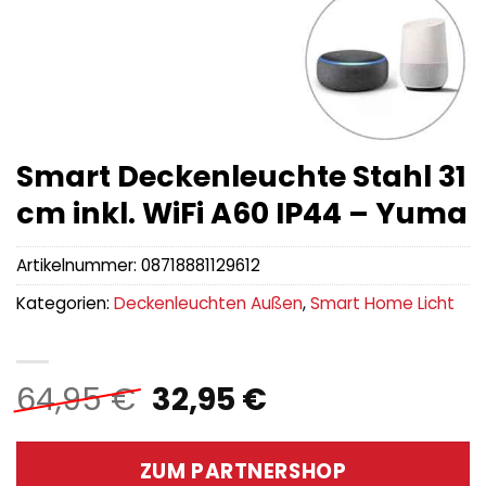
Smart Deckenleuchte Stahl 31
cm inkl. WiFi A60 IP44 – Yuma
Artikelnummer:
08718881129612
Kategorien:
Deckenleuchten Außen
,
Smart Home Licht
Ursprünglicher
Aktueller
64,95
€
32,95
€
Preis
Preis
war:
ist:
ZUM PARTNERSHOP