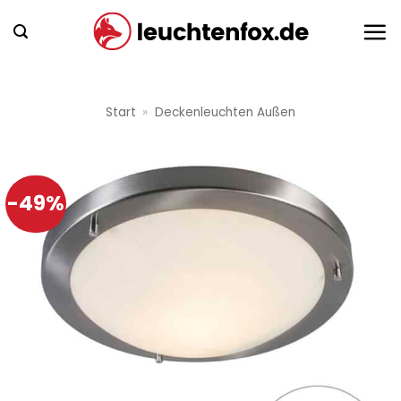
Zum
Inhalt
springen
Start
»
Deckenleuchten Außen
-49%