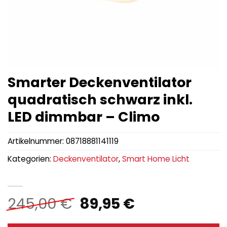
Smarter Deckenventilator
quadratisch schwarz inkl.
LED dimmbar – Climo
Artikelnummer:
08718881141119
Kategorien:
Deckenventilator
,
Smart Home Licht
Ursprünglicher
Aktueller
245,00
€
89,95
€
Preis
Preis