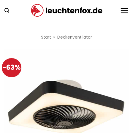
Zum
Inhalt
springen
Start
»
Deckenventilator
-63%