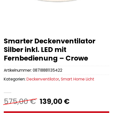
Smarter Deckenventilator
Silber inkl. LED mit
Fernbedienung – Crowe
Artikelnummer:
08718881135422
Kategorien:
Deckenventilator
,
Smart Home Licht
Ursprünglicher
Aktueller
575,00
€
139,00
€
Preis
Preis