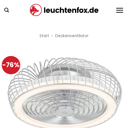
Zum
Inhalt
springen
Start
»
Deckenventilator
-76%