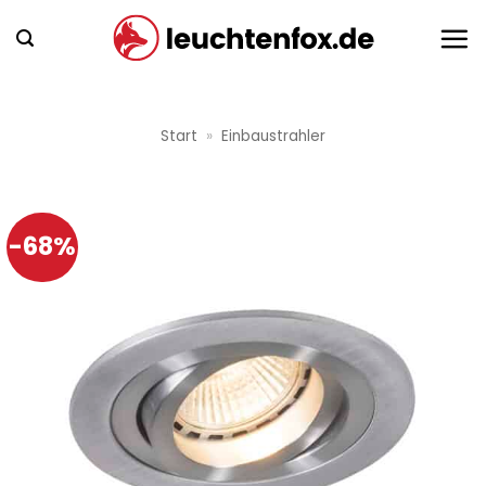
Zum
Inhalt
springen
Start
»
Einbaustrahler
-68%