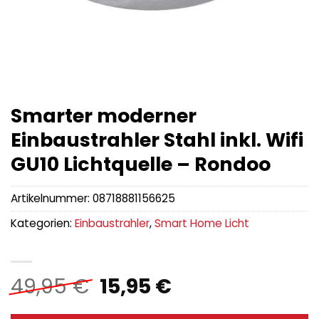
Smarter moderner
Einbaustrahler Stahl inkl. Wifi
GU10 Lichtquelle – Rondoo
Artikelnummer:
08718881156625
Kategorien:
Einbaustrahler
,
Smart Home Licht
Ursprünglicher
Aktueller
49,95
€
15,95
€
Preis
Preis