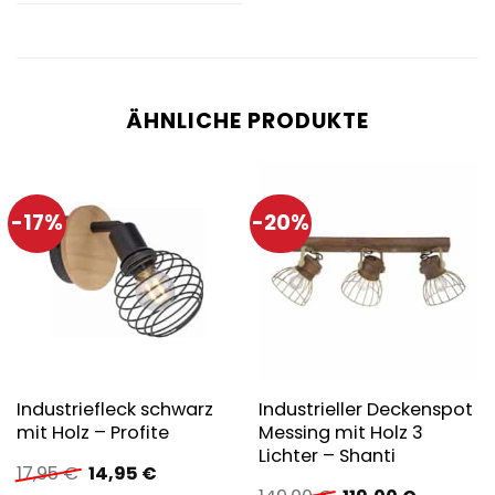
ÄHNLICHE PRODUKTE
-17%
-20%
Industriefleck schwarz
Industrieller Deckenspot
mit Holz – Profite
Messing mit Holz 3
Lichter – Shanti
Ursprünglicher
Aktueller
17,95
€
14,95
€
Preis
Preis