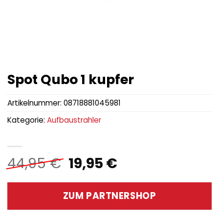
Spot Qubo 1 kupfer
Artikelnummer:
08718881045981
Kategorie:
Aufbaustrahler
Ursprünglicher
Aktueller
44,95
€
19,95
€
Preis
Preis
war:
ist:
ZUM PARTNERSHOP
44,95 €
19,95 €.