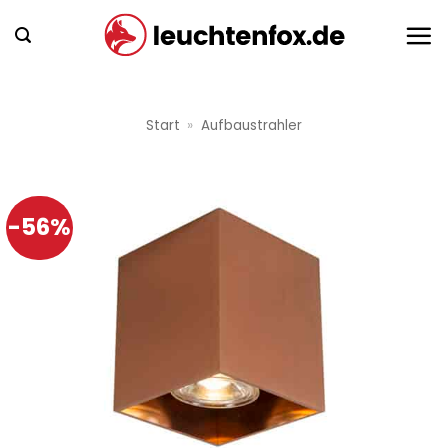
Zum
Inhalt
springen
Start
»
Aufbaustrahler
-56%