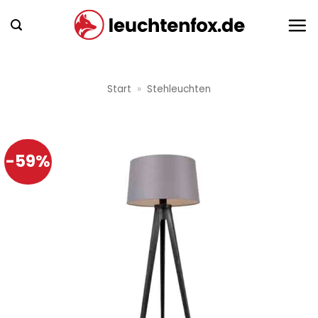
Zum
Inhalt
springen
Start
»
Stehleuchten
-59%