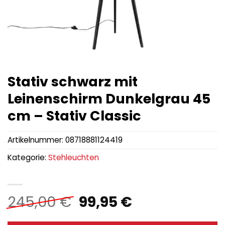
Stativ schwarz mit
Leinenschirm Dunkelgrau 45
cm – Stativ Classic
Artikelnummer:
08718881124419
Kategorie:
Stehleuchten
Ursprünglicher
Aktueller
245,00
€
99,95
€
Preis
Preis