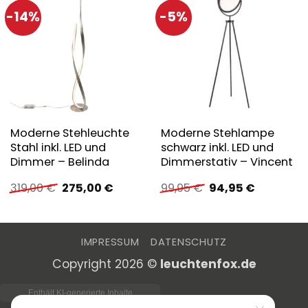
-14%
-5%
Moderne Stehleuchte
Moderne Stehlampe
Stahl inkl. LED und
schwarz inkl. LED und
Dimmer – Belinda
Dimmerstativ – Vincent
Ursprünglicher
Aktueller
Ursprünglicher
Aktueller
319,00
€
275,00
€
99,95
€
94,95
€
Preis
Preis
Preis
Preis
war:
ist:
war:
ist:
319,00 €
275,00 €.
99,95 €
94,95 €.
IMPRESSUM
DATENSCHUTZ
Copyright 2026 ©
leuchtenfox.de