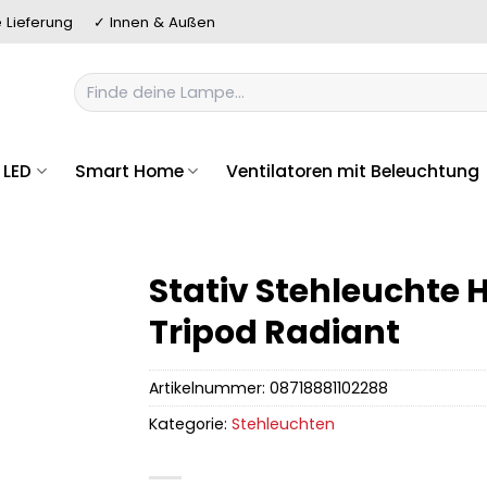
 Lieferung
✓ Innen & Außen
Suchen
nach:
LED
Smart Home
Ventilatoren mit Beleuchtung
Stativ Stehleuchte H
Tripod Radiant
Artikelnummer:
08718881102288
Kategorie:
Stehleuchten