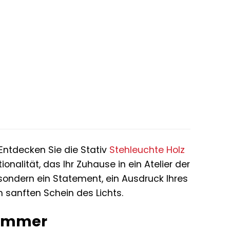
er
ller
0 €.
 Entdecken Sie die Stativ
Stehleuchte
Holz
onalität, das Ihr Zuhause in ein Atelier der
, sondern ein Statement, ein Ausdruck Ihres
 sanften Schein des Lichts.
zimmer