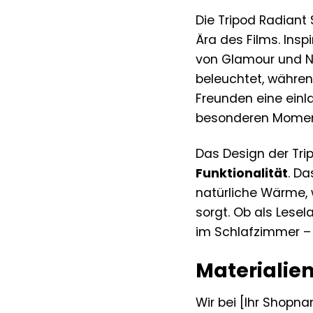
Die Tripod Radiant
Ära des Films. Insp
von Glamour und Nos
beleuchtet, währen
Freunden eine einla
besonderen Momen
Das Design der Tri
Funktionalität
. Da
natürliche Wärme,
sorgt. Ob als Lese
im Schlafzimmer – d
Materialien
Wir bei [Ihr Shopn