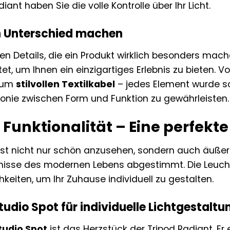
iant haben Sie die volle Kontrolle über Ihr Licht.
en Unterschied machen
inen Details, die ein Produkt wirklich besonders mac
et, um Ihnen ein einzigartiges Erlebnis zu bieten. 
 zum
stilvollen Textilkabel
– jedes Element wurde so
onie zwischen Form und Funktion zu gewährleisten.
 Funktionalität – Eine perfekt
 ist nicht nur schön anzusehen, sondern auch äußer
nisse des modernen Lebens abgestimmt. Die Leuchte
hkeiten, um Ihr Zuhause individuell zu gestalten.
tudio Spot für individuelle Lichtgestaltu
tudio Spot
ist das Herzstück der Tripod Radiant. Er