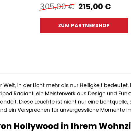
Ursprünglich
Aktue
305,00
€
215,00
€
Preis
Preis
war:
ist:
ZUM PARTNERSHOP
305,00 €
215,0
 Welt, in der Licht mehr als nur Helligkeit bedeutet.
ripod Radiant, ein Meisterwerk aus Design und Funkti
ndelt. Diese Leuchte ist nicht nur eine Lichtquelle
 und ein Versprechen für unvergessliche Momente im
von Hollywood in Ihrem Wohn