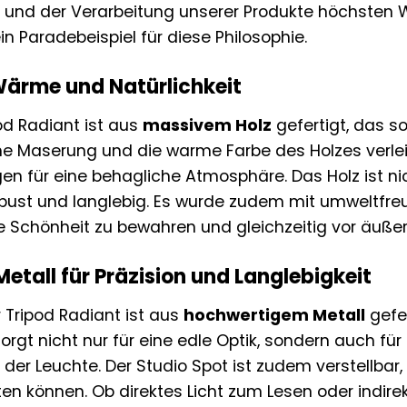
n und der Verarbeitung unserer Produkte höchsten W
ein Paradebeispiel für diese Philosophie.
 Wärme und Natürlichkeit
od Radiant ist aus
massivem Holz
gefertigt, das s
che Maserung und die warme Farbe des Holzes verlei
en für eine behagliche Atmosphäre. Das Holz ist n
bust und langlebig. Es wurde zudem mit umweltfre
e Schönheit zu bewahren und gleichzeitig vor äußer
etall für Präzision und Langlebigkeit
 Tripod Radiant ist aus
hochwertigem Metall
gefer
sorgt nicht nur für eine edle Optik, sondern auch f
der Leuchte. Der Studio Spot ist zudem verstellbar,
n können. Ob direktes Licht zum Lesen oder indire