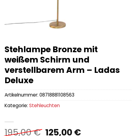
Stehlampe Bronze mit
weißem Schirm und
verstellbarem Arm – Ladas
Deluxe
Artikelnummer:
08718881108563
Kategorie:
Stehleuchten
Ursprünglicher
Aktueller
195,00
€
125,00
€