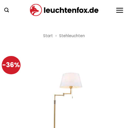
Zum
Inhalt
springen
Start
»
Stehleuchten
-36%