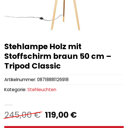
Stehlampe Holz mit
Stoffschirm braun 50 cm –
Tripod Classic
Artikelnummer:
08718881126918
Kategorie:
Stehleuchten
Ursprünglicher
Aktueller
245,00
€
119,00
€
Preis
Preis