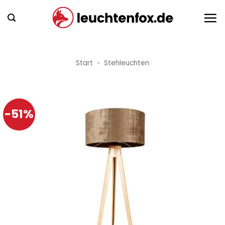
Zum
Inhalt
springen
Start
»
Stehleuchten
-51%