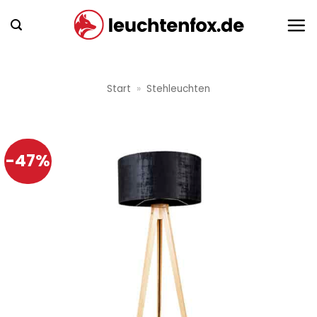
Zum
Inhalt
springen
Start
»
Stehleuchten
-47%