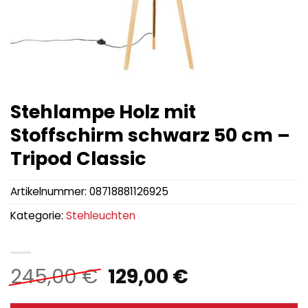
Stehlampe Holz mit
Stoffschirm schwarz 50 cm –
Tripod Classic
Artikelnummer:
08718881126925
Kategorie:
Stehleuchten
Ursprünglicher
Aktueller
245,00
€
129,00
€
Preis
Preis