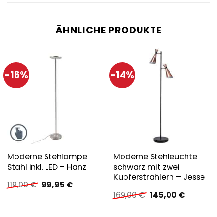
ÄHNLICHE PRODUKTE
-16%
-14%
Moderne Stehlampe
Moderne Stehleuchte
Stahl inkl. LED – Hanz
schwarz mit zwei
Kupferstrahlern – Jesse
Ursprünglicher
Aktueller
119,00
€
99,95
€
Preis
Preis
Ursprünglicher
Aktuelle
169,00
€
145,00
€
war:
ist:
Preis
Preis
119,00 €
99,95 €.
war:
ist: