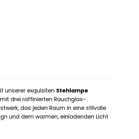
er
ler
 €.
t unserer exquisiten
Stehlampe
mit drei raffinierten Rauchglas-
twerk, das jeden Raum in eine stilvolle
esign und dem warmen, einladenden Licht