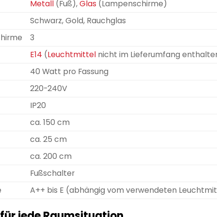
Metall
(Fuß),
Glas
(Lampenschirme)
Schwarz, Gold, Rauchglas
chirme
3
E14
(
Leuchtmittel
nicht im Lieferumfang enthalte
40 Watt pro Fassung
220-240V
IP20
ca. 150 cm
ca. 25 cm
ca. 200 cm
Fußschalter
e
A++ bis E (abhängig vom verwendeten Leuchtmit
für jede Raumsituation