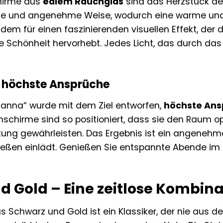
hirme aus
edlem Rauchglas
sind das Herzstück der
nfte und angenehme Weise, wodurch eine warme un
em für einen faszinierenden visuellen Effekt, der 
re Schönheit hervorhebt. Jedes Licht, das durch das
r höchste Ansprüche
zanna“ wurde mit dem Ziel entworfen,
höchste Ans
enschirme sind so positioniert, dass sie den Raum o
tung gewährleisten. Das Ergebnis ist ein angeneh
ießen einlädt. Genießen Sie entspannte Abende im
d Gold – Eine zeitlose Kombina
s Schwarz und Gold ist ein Klassiker, der nie aus 