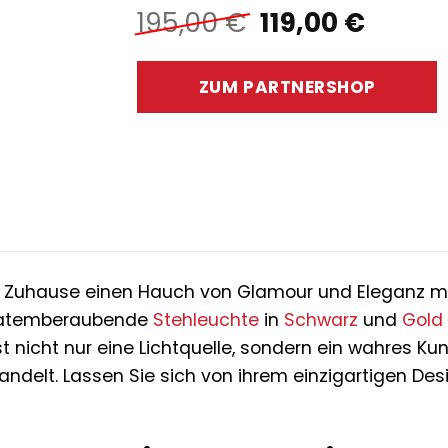
Ursprünglich
Aktuel
195,00
€
119,00
€
Preis
Preis
war:
ist:
ZUM PARTNERSHOP
195,00 €
119,00
m Zuhause einen Hauch von Glamour und Eleganz mi
e atemberaubende
Stehleuchte
in
Schwarz
und
Gold
nicht nur eine Lichtquelle, sondern ein wahres Kuns
ndelt. Lassen Sie sich von ihrem einzigartigen D