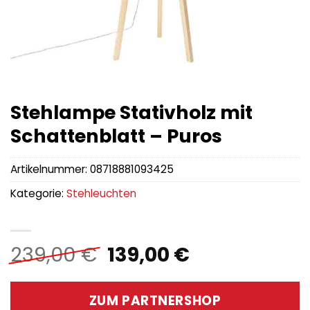
Stehlampe Stativholz mit
Schattenblatt – Puros
Artikelnummer:
08718881093425
Kategorie:
Stehleuchten
Ursprünglicher
Aktueller
239,00
€
139,00
€
Preis
Preis
war:
ist:
ZUM PARTNERSHOP