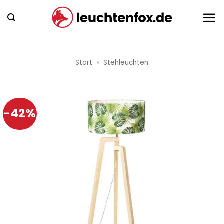
Zum
Inhalt
springen
Start
»
Stehleuchten
-42%