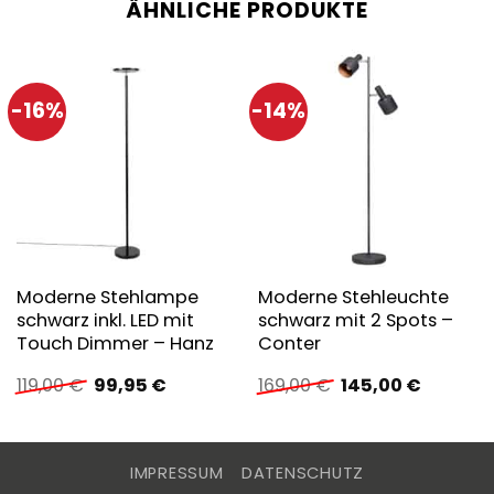
ÄHNLICHE PRODUKTE
-16%
-14%
Moderne Stehlampe
Moderne Stehleuchte
schwarz inkl. LED mit
schwarz mit 2 Spots –
Touch Dimmer – Hanz
Conter
Ursprünglicher
Aktueller
Ursprünglicher
Aktuelle
119,00
€
99,95
€
169,00
€
145,00
€
Preis
Preis
Preis
Preis
war:
ist:
war:
ist:
119,00 €
99,95 €.
169,00 €
145,00 €
IMPRESSUM
DATENSCHUTZ