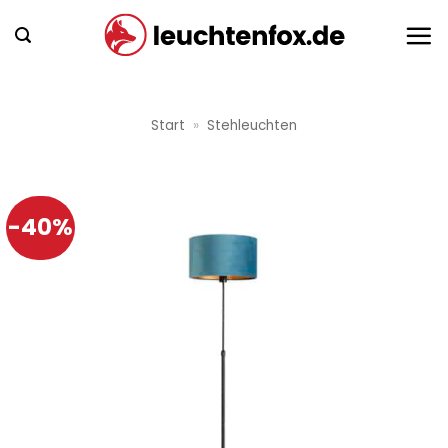
Zum
Inhalt
springen
Start
»
Stehleuchten
-40%