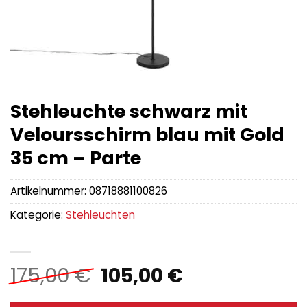
Stehleuchte schwarz mit
Veloursschirm blau mit Gold
35 cm – Parte
Artikelnummer:
08718881100826
Kategorie:
Stehleuchten
Ursprünglicher
Aktueller
175,00
€
105,00
€
Preis
Preis