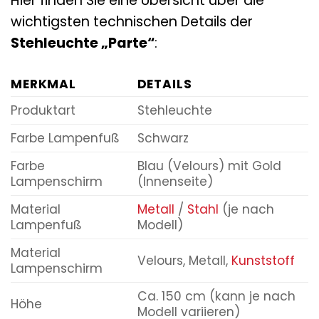
Hier finden Sie eine Übersicht über die
wichtigsten technischen Details der
Stehleuchte „Parte“
:
MERKMAL
DETAILS
Produktart
Stehleuchte
Farbe Lampenfuß
Schwarz
Farbe
Blau (Velours) mit Gold
Lampenschirm
(Innenseite)
Material
Metall
/
Stahl
(je nach
Lampenfuß
Modell)
Material
Velours, Metall,
Kunststoff
Lampenschirm
Ca. 150 cm (kann je nach
Höhe
Modell variieren)