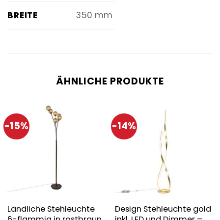
BREITE
350 mm
ÄHNLICHE PRODUKTE
-15%
-14%
Ländliche Stehleuchte
Design Stehleuchte gold
6-flammig in rostbraun
inkl. LED und Dimmer –