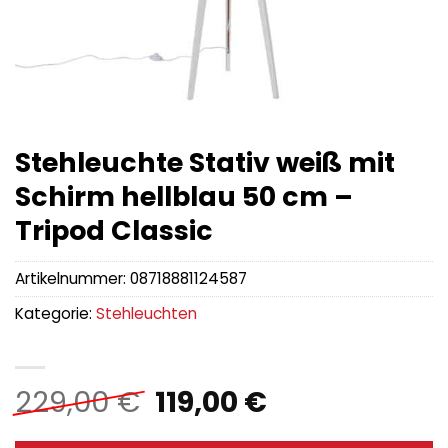
Stehleuchte Stativ weiß mit
Schirm hellblau 50 cm –
Tripod Classic
Artikelnummer:
08718881124587
Kategorie:
Stehleuchten
Ursprünglicher
Aktueller
229,00
€
119,00
€
Preis
Preis