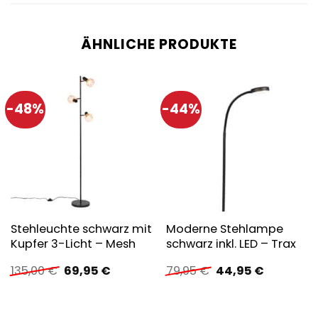
ÄHNLICHE PRODUKTE
-48%
-44%
Stehleuchte schwarz mit
Moderne Stehlampe
Kupfer 3-Licht – Mesh
schwarz inkl. LED – Trax
Ursprünglicher
Aktueller
Ursprünglicher
Aktueller
135,00
€
69,95
€
79,95
€
44,95
€
Preis
Preis
Preis
Preis
war:
ist:
war:
ist:
135,00 €
69,95 €.
79,95 €
44,95 €.