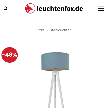
Zum
Inhalt
springen
Start
»
Stehleuchten
-48%